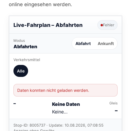
online eingesehen werden.
Live-Fahrplan –
Abfahrten
Fehler
Modus
Abfahrt
Ankunft
Abfahrten
Verkehrsmittel
Alle
Daten konnten nicht geladen werden.
–
Gleis
Keine Daten
–
Keine
Verbindungen
im aktuellen
Stop-ID: 8005737 · Update: 10.08.2026, 07:08:55
Feed.
Anzeige ohne Gewähr