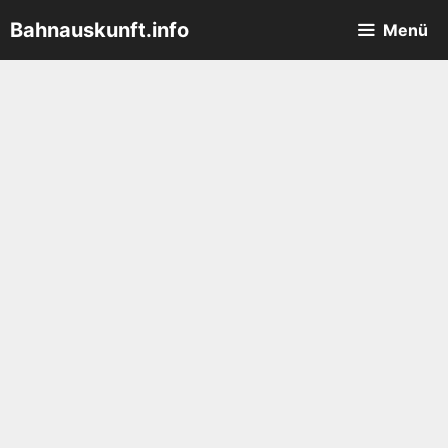
Zum
Bahnauskunft.info
Menü
Inhalt
springen