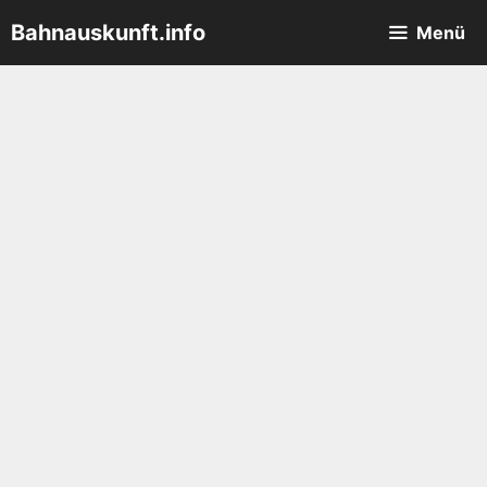
Zum
Bahnauskunft.info
Menü
Inhalt
springen