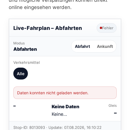
und mögliche Verspätungen können direkt
online eingesehen werden.
Live-Fahrplan –
Abfahrten
Fehler
Modus
Abfahrt
Ankunft
Abfahrten
Verkehrsmittel
Alle
Daten konnten nicht geladen werden.
–
Gleis
Keine Daten
–
Keine
Verbindungen
im aktuellen
Stop-ID: 8013093 · Update: 07.08.2026, 16:10:22