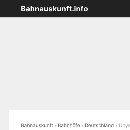
Zum
Bahnauskunft.info
Inhalt
springen
Bahnauskunft
›
Bahnhöfe
›
Deutschland
›
Uhys