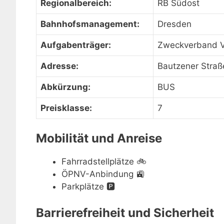
Regionalbereich:
RB Südost
Bahnhofsmanagement:
Dresden
Aufgabenträger:
Zweckverband V
Adresse:
Bautzener Straß
Abkürzung:
BUS
Preisklasse:
7
Mobilität und Anreise
Fahrradstellplätze
🚲
ÖPNV-Anbindung
🚉
Parkplätze
🅿️
Barrierefreiheit und Sicherheit