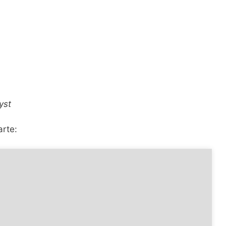
yst
arte: