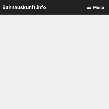
Zum
Bahnauskunft.info
Menü
Inhalt
springen