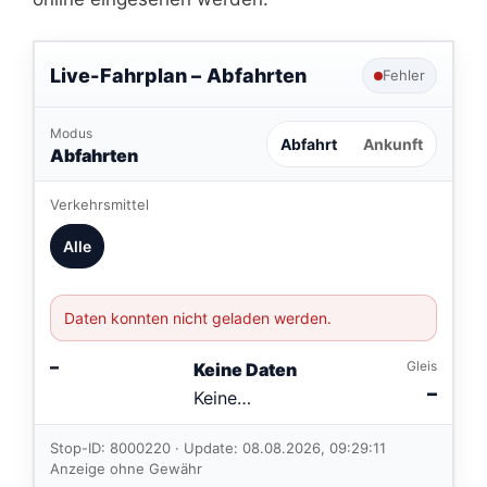
Live-Fahrplan –
Abfahrten
Fehler
Modus
Abfahrt
Ankunft
Abfahrten
Verkehrsmittel
Alle
Daten konnten nicht geladen werden.
–
Gleis
Keine Daten
–
Keine
Verbindungen
im aktuellen
Stop-ID: 8000220 · Update: 08.08.2026, 09:29:11
Feed.
Anzeige ohne Gewähr