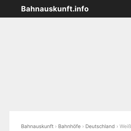
Zum
Bahnauskunft.info
Inhalt
springen
Bahnauskunft
›
Bahnhöfe
›
Deutschland
›
Weiß