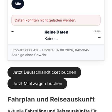
Alle
Daten konnten nicht geladen werden.
–
Gleis
Keine Daten
–
Keine
Verbindungen
im aktuellen
Stop-ID: 8006426 · Update: 07.08.2026, 04:59:45
Feed.
Anzeige ohne Gewähr
Jetzt Deutschlandticket buchen
Jetzt Mietwagen buchen
Fahrplan und Reiseauskunft
Aktuelle
Fahrpläne und Reiseauskünfte
für