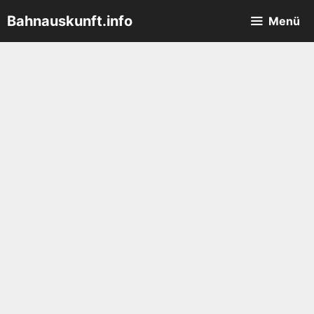
Zum
Bahnauskunft.info
Menü
Inhalt
springen