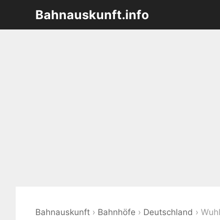
Zum
Bahnauskunft.info
Inhalt
springen
Bahnauskunft
›
Bahnhöfe
›
Deutschland
›
Wuhl