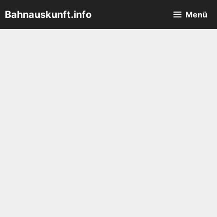
Zum
Bahnauskunft.info
Menü
Inhalt
springen