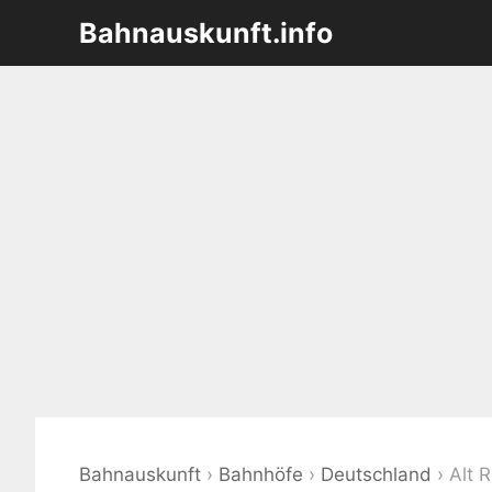
Zum
Bahnauskunft.info
Inhalt
springen
Bahnauskunft
›
Bahnhöfe
›
Deutschland
›
Alt 