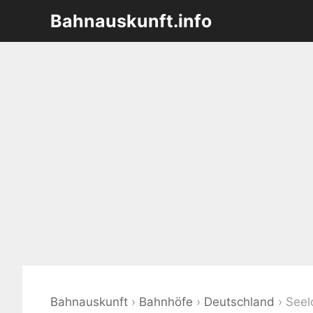
Zum
Bahnauskunft.info
Inhalt
springen
Bahnauskunft
›
Bahnhöfe
›
Deutschland
›
Seel