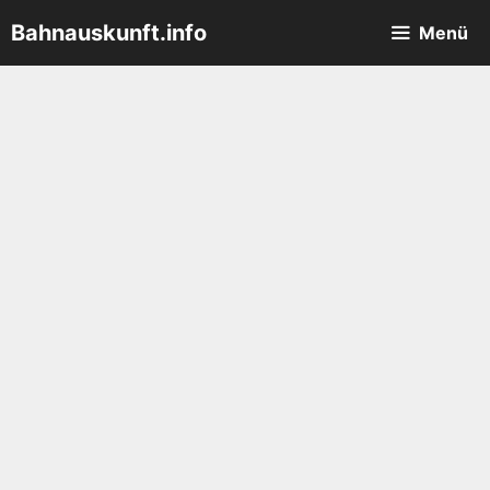
Zum
Bahnauskunft.info
Menü
Inhalt
springen