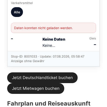
Verkehrsmittel
Alle
Daten konnten nicht geladen werden.
–
Gleis
Keine Daten
–
Keine
Verbindungen
im aktuellen
Stop-ID: 8001033 · Update: 07.08.2026, 05:58:47
Feed.
Anzeige ohne Gewähr
Jetzt Deutschlandticket buchen
Jetzt Mietwagen buchen
Fahrplan und Reiseauskunft