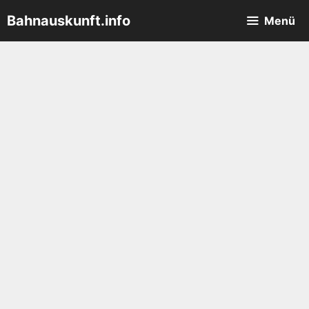
Zum
Bahnauskunft.info
Menü
Inhalt
springen