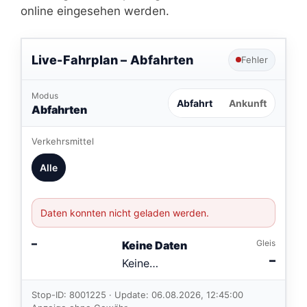
online eingesehen werden.
Live-Fahrplan –
Abfahrten
Fehler
Modus
Abfahrt
Ankunft
Abfahrten
Verkehrsmittel
Alle
Daten konnten nicht geladen werden.
–
Gleis
Keine Daten
–
Keine
Verbindungen
im aktuellen
Stop-ID: 8001225 · Update: 06.08.2026, 12:45:00
Feed.