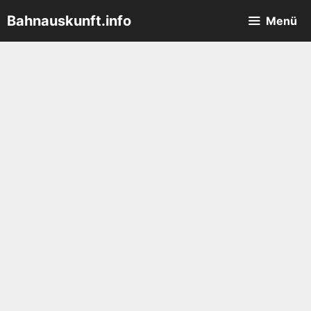
Zum
Bahnauskunft.info
Menü
Inhalt
springen