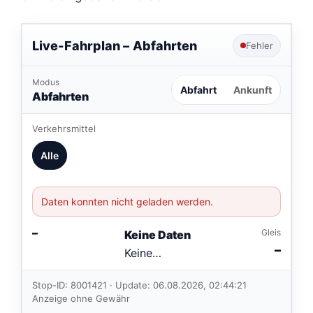
Live-Fahrplan –
Abfahrten
Fehler
Modus
Abfahrt
Ankunft
Abfahrten
Verkehrsmittel
Alle
Daten konnten nicht geladen werden.
–
Gleis
Keine Daten
–
Keine
Verbindungen
im aktuellen
Stop-ID: 8001421 · Update: 06.08.2026, 02:44:21
Feed.
Anzeige ohne Gewähr