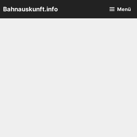
Zum
Bahnauskunft.info
Menü
Inhalt
springen