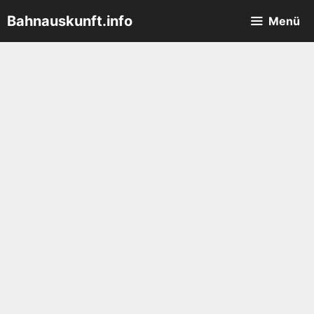
Zum
Bahnauskunft.info
Menü
Inhalt
springen