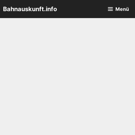
Zum
Bahnauskunft.info
Menü
Inhalt
springen