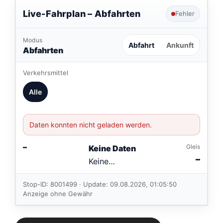
Live-Fahrplan –
Abfahrten
Fehler
Modus
Abfahrt
Ankunft
Abfahrten
Verkehrsmittel
Alle
Daten konnten nicht geladen werden.
–
Gleis
Keine Daten
–
Keine
Verbindungen
im aktuellen
Stop-ID: 8001499 · Update: 09.08.2026, 01:05:50
Feed.
Anzeige ohne Gewähr