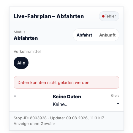
Live-Fahrplan –
Abfahrten
Fehler
Modus
Abfahrt
Ankunft
Abfahrten
Verkehrsmittel
Alle
Daten konnten nicht geladen werden.
–
Gleis
Keine Daten
–
Keine
Verbindungen
im aktuellen
Stop-ID: 8003938 · Update: 09.08.2026, 11:31:17
Feed.
Anzeige ohne Gewähr