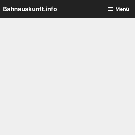
Zum
Bahnauskunft.info
Menü
Inhalt
springen