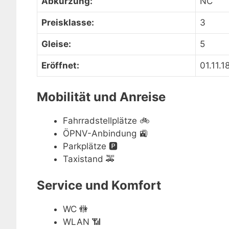
Abkürzung:
NC
Preisklasse:
3
Gleise:
5
Eröffnet:
01.11.1
Mobilität und Anreise
Fahrradstellplätze
🚲
ÖPNV-Anbindung
🚉
Parkplätze
🅿️
Taxistand
🚕
Service und Komfort
WC
🚻
WLAN
📶