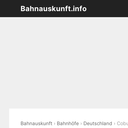
Zum
Bahnauskunft.info
Inhalt
springen
Bahnauskunft
›
Bahnhöfe
›
Deutschland
›
Cob