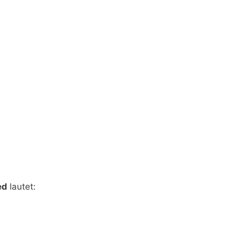
ed
lautet: