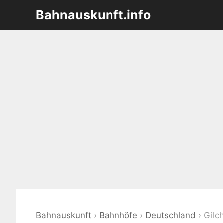
Zum
Bahnauskunft.info
Inhalt
springen
Bahnauskunft
›
Bahnhöfe
›
Deutschland
›
Gilc