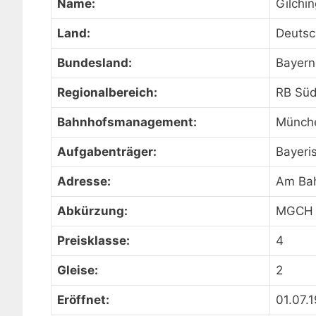
Name:
Gilchi
Land:
Deutsc
Bundesland:
Bayern
Regionalbereich:
RB Sü
Bahnhofsmanagement:
Münch
Aufgabenträger:
Bayeri
Adresse:
Am Bah
Abkürzung:
MGCH
Preisklasse:
4
Gleise:
2
Eröffnet:
01.07.