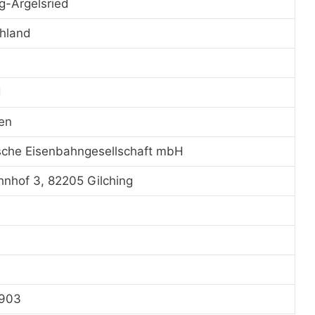
ng-Argelsried
hland
d
en
sche Eisenbahngesellschaft mbH
nhof 3, 82205 Gilching
1903