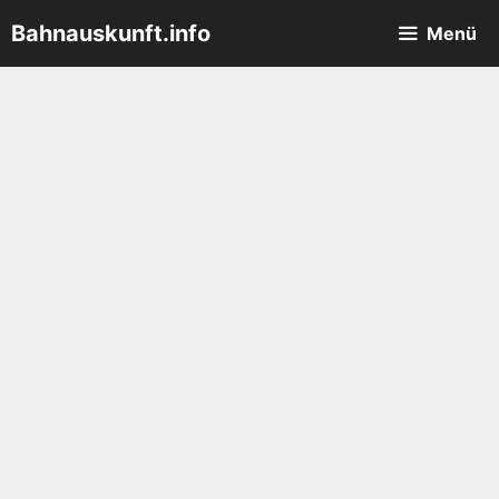
Zum
Bahnauskunft.info
Menü
Inhalt
springen