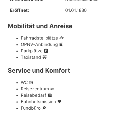
Eröffnet:
01.01.1880
Mobilität und Anreise
Fahrradstellplätze
🚲
ÖPNV-Anbindung
🚉
Parkplätze
🅿️
Taxistand
🚕
Service und Komfort
WC
🚻
Reisezentrum
🎫
Reisebedarf
🛍
Bahnhofsmission
❤️
Fundbüro
🔎