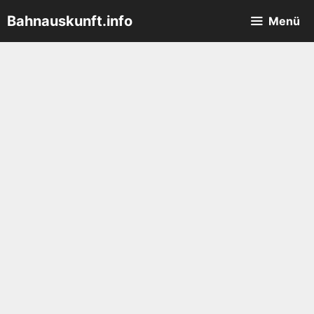
Zum
Bahnauskunft.info
Menü
Inhalt
springen