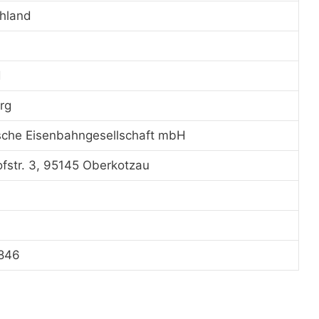
hland
d
rg
sche Eisenbahngesellschaft mbH
fstr. 3, 95145 Oberkotzau
1846