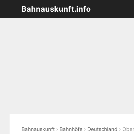
Zum
Bahnauskunft.info
Inhalt
springen
Bahnauskunft
›
Bahnhöfe
›
Deutschland
›
Ober