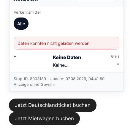
Verkehrsmittel
Alle
Daten konnten nicht geladen werden.
–
Gleis
Keine Daten
–
Keine
Verbindungen
im aktuellen
Stop-ID: 8003189 · Update: 07.08.2026, 04:41:50
Feed.
Anzeige ohne Gewähr
Jetzt Deutschlandticket buchen
Jetzt Mietwagen buchen