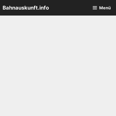
Zum
Bahnauskunft.info
Menü
Inhalt
springen