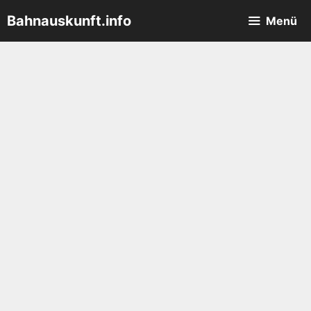
Zum
Bahnauskunft.info
Menü
Inhalt
springen