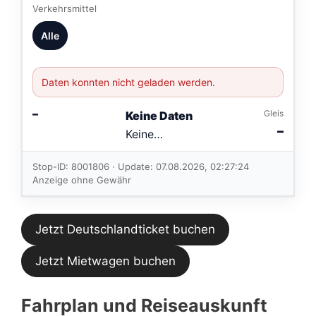
Verkehrsmittel
Alle
Daten konnten nicht geladen werden.
–
Gleis
Keine Daten
–
Keine
Verbindungen
im aktuellen
Stop-ID: 8001806 · Update: 07.08.2026, 02:27:24
Feed.
Anzeige ohne Gewähr
Jetzt Deutschlandticket buchen
Jetzt Mietwagen buchen
Fahrplan und Reiseauskunft