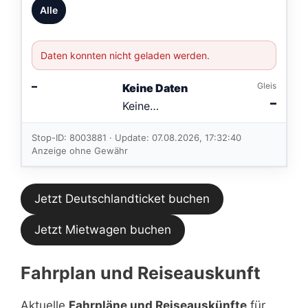
Alle
Daten konnten nicht geladen werden.
–
Gleis
Keine Daten
–
Keine
Verbindungen
im aktuellen
Stop-ID: 8003881 · Update: 07.08.2026, 17:32:40
Feed.
Anzeige ohne Gewähr
Jetzt Deutschlandticket buchen
Jetzt Mietwagen buchen
Fahrplan und Reiseauskunft
Aktuelle
Fahrpläne und Reiseauskünfte
für