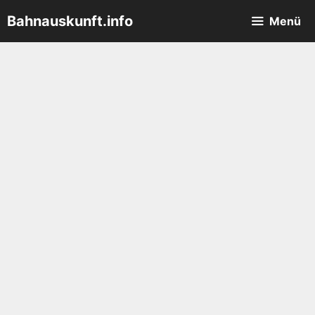
Zum
Bahnauskunft.info
Menü
Inhalt
springen