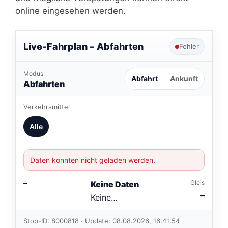
online eingesehen werden.
Live-Fahrplan –
Abfahrten
Fehler
Modus
Abfahrt
Ankunft
Abfahrten
Verkehrsmittel
Alle
Daten konnten nicht geladen werden.
–
Gleis
Keine Daten
–
Keine
Verbindungen
im aktuellen
Stop-ID: 8000818 · Update: 08.08.2026, 16:41:54