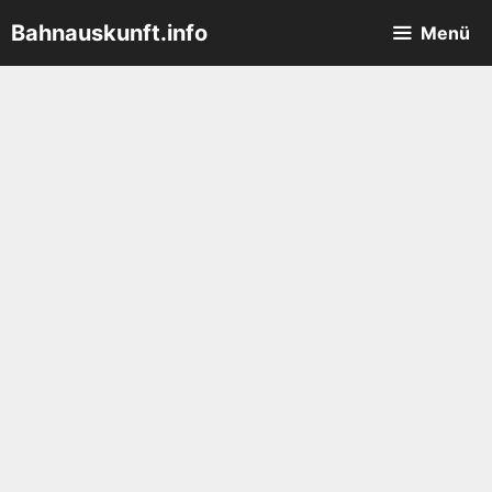
Zum
Bahnauskunft.info
Menü
Inhalt
springen