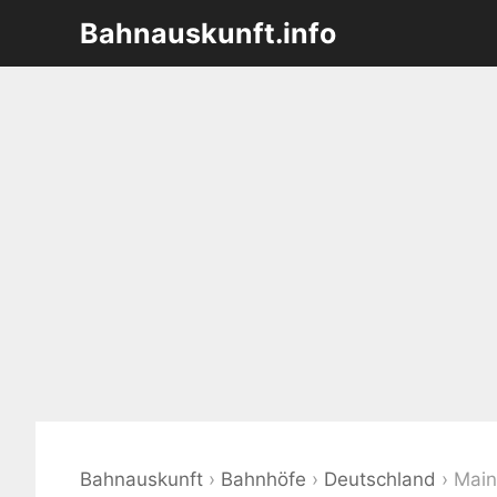
Zum
Bahnauskunft.info
Inhalt
springen
Bahnauskunft
›
Bahnhöfe
›
Deutschland
›
Main