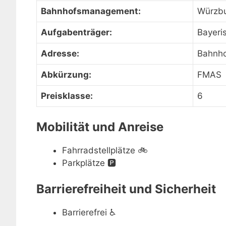
Bahnhofsmanagement:
Würzb
Aufgabenträger:
Bayeri
Adresse:
Bahnho
Abkürzung:
FMAS
Preisklasse:
6
Mobilität und Anreise
Fahrradstellplätze
🚲
Parkplätze
🅿️
Barrierefreiheit und Sicherheit
Barrierefrei
♿