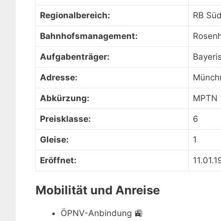
Regionalbereich:
RB Sü
Bahnhofsmanagement:
Rosen
Aufgabenträger:
Bayeri
Adresse:
Münchn
Abkürzung:
MPTN
Preisklasse:
6
Gleise:
1
Eröffnet:
11.01.1
Mobilität und Anreise
ÖPNV-Anbindung
🚉