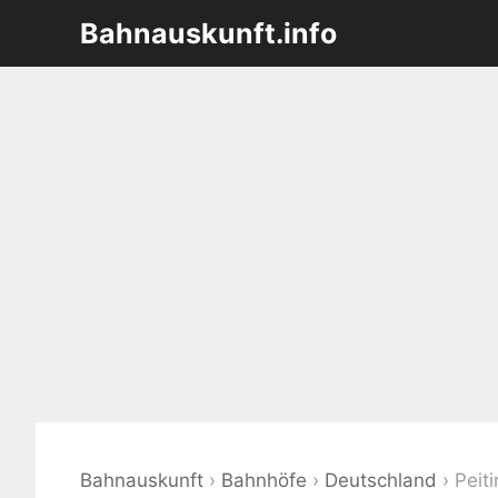
Zum
Bahnauskunft.info
Inhalt
springen
Bahnauskunft
›
Bahnhöfe
›
Deutschland
›
Peit