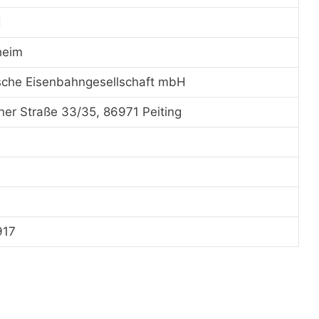
d
heim
sche Eisenbahngesellschaft mbH
er Straße 33/35, 86971 Peiting
917