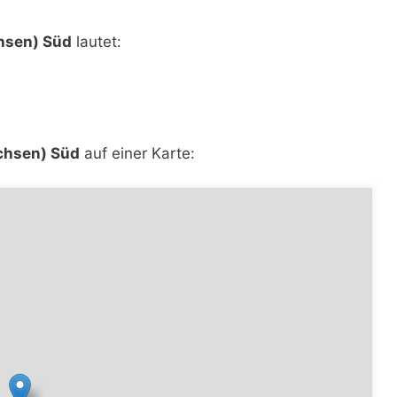
hsen) Süd
lautet:
chsen) Süd
auf einer Karte: