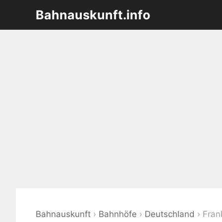
Zum
Bahnauskunft.info
Inhalt
springen
Bahnauskunft
›
Bahnhöfe
›
Deutschland
›
Fran