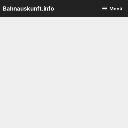
Zum
Bahnauskunft.info
Menü
Inhalt
springen