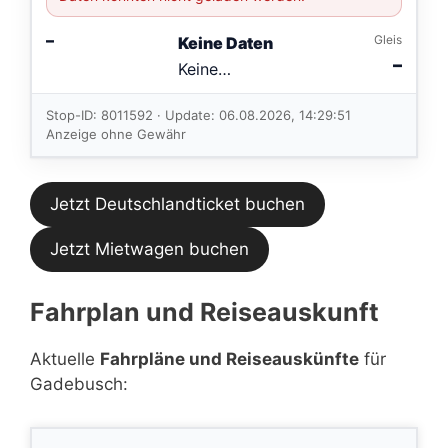
–
Gleis
Keine Daten
–
Keine
Verbindungen
im aktuellen
Stop-ID: 8011592 · Update: 06.08.2026, 14:29:51
Feed.
Anzeige ohne Gewähr
Jetzt Deutschlandticket buchen
Jetzt Mietwagen buchen
Fahrplan und Reiseauskunft
Aktuelle
Fahrpläne und Reiseauskünfte
für
Gadebusch: