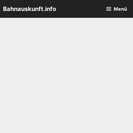
Zum
Bahnauskunft.info
Menü
Inhalt
springen