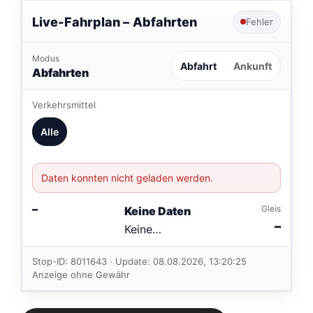
Live-Fahrplan –
Abfahrten
Fehler
Modus
Abfahrt
Ankunft
Abfahrten
Verkehrsmittel
Alle
Daten konnten nicht geladen werden.
–
Gleis
Keine Daten
–
Keine
Verbindungen
im aktuellen
Stop-ID: 8011643 · Update: 08.08.2026, 13:20:25
Feed.
Anzeige ohne Gewähr