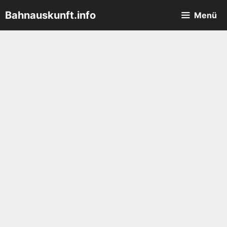
Zum
Bahnauskunft.info
Menü
Inhalt
springen