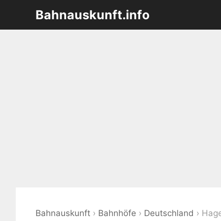
Zum
Bahnauskunft.info
Inhalt
springen
Bahnauskunft
›
Bahnhöfe
›
Deutschland
›
Hag