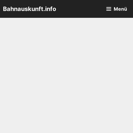
Zum
Bahnauskunft.info
Menü
Inhalt
springen