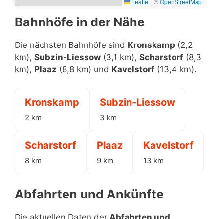
Leaflet
|
©
OpenStreetMap
Bahnhöfe in der Nähe
Die nächsten Bahnhöfe sind
Kronskamp
(2,2
km),
Subzin-Liessow
(3,1 km),
Scharstorf
(8,3
km),
Plaaz
(8,8 km) und
Kavelstorf
(13,4 km).
Kronskamp
Subzin-Liessow
2 km
3 km
Scharstorf
Plaaz
Kavelstorf
8 km
9 km
13 km
Abfahrten und Ankünfte
Die aktuellen Daten der
Abfahrten und