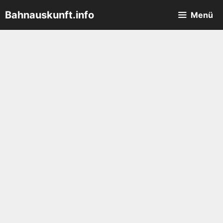
Zum
Bahnauskunft.info
Menü
Inhalt
springen