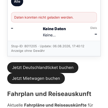
Alle
Daten konnten nicht geladen werden.
–
Gleis
Keine Daten
–
Keine
Verbindungen
im aktuellen
Stop-ID: 8011205 · Update: 06.08.2026, 17:40:12
Feed.
Anzeige ohne Gewähr
Jetzt Deutschlandticket buchen
Jetzt Mietwagen buchen
Fahrplan und Reiseauskunft
Aktuelle
Fahrpläne und Reiseauskünfte
für