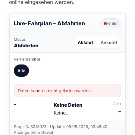
online eingesehen werden.
Live-Fahrplan –
Abfahrten
Fehler
Modus
Abfahrt
Ankunft
Abfahrten
Verkehrsmittel
Alle
Daten konnten nicht geladen werden.
–
Gleis
Keine Daten
–
Keine
Verbindungen
im aktuellen
Stop-ID: 8013073 · Update: 09.08.2026, 03:46:40
Feed.
Anzeige ohne Gewähr