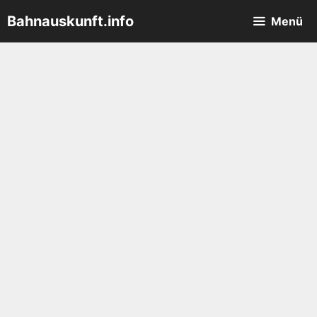
Zum
Bahnauskunft.info
Menü
Inhalt
springen