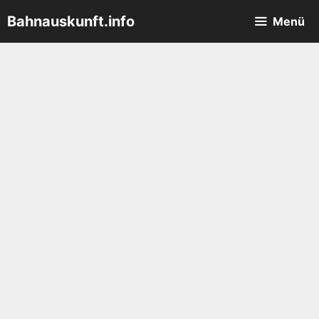
Zum
Bahnauskunft.info
Menü
Inhalt
springen