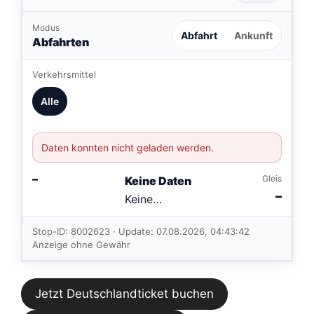
Modus
Abfahrt
Ankunft
Abfahrten
Verkehrsmittel
Alle
Daten konnten nicht geladen werden.
–
Gleis
Keine Daten
–
Keine
Verbindungen
im aktuellen
Stop-ID: 8002623 · Update: 07.08.2026, 04:43:42
Feed.
Anzeige ohne Gewähr
Jetzt Deutschlandticket buchen