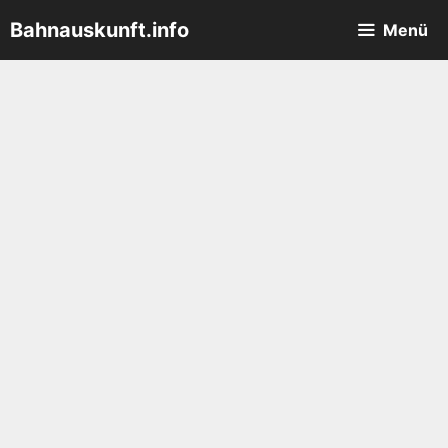
Zum
Bahnauskunft.info
Menü
Inhalt
springen