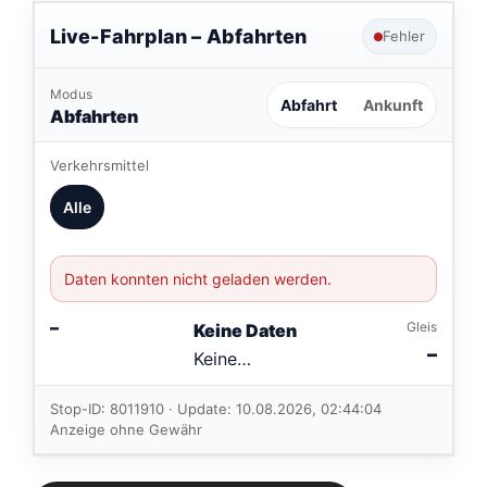
Live-Fahrplan –
Abfahrten
Fehler
Modus
Abfahrt
Ankunft
Abfahrten
Verkehrsmittel
Alle
Daten konnten nicht geladen werden.
–
Gleis
Keine Daten
–
Keine
Verbindungen
im aktuellen
Stop-ID: 8011910 · Update: 10.08.2026, 02:44:04
Feed.
Anzeige ohne Gewähr