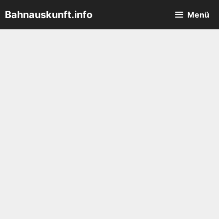
Zum
Bahnauskunft.info
Menü
Inhalt
springen