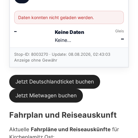
Daten konnten nicht geladen werden.
–
Gleis
Keine Daten
–
Keine
Verbindungen
im aktuellen
Stop-ID: 8003270 · Update: 08.08.2026, 02:43:03
Feed.
Anzeige ohne Gewähr
Jetzt Deutschlandticket buchen
Jetzt Mietwagen buchen
Fahrplan und Reiseauskunft
Aktuelle
Fahrpläne und Reiseauskünfte
für
Kirchenlamitz Ost: