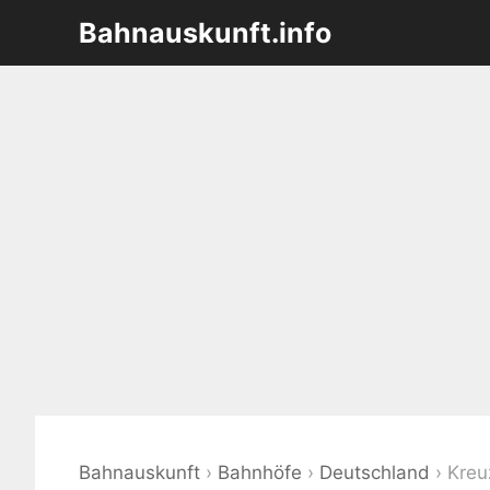
Zum
Bahnauskunft.info
Inhalt
springen
Bahnauskunft
›
Bahnhöfe
›
Deutschland
›
Kreu