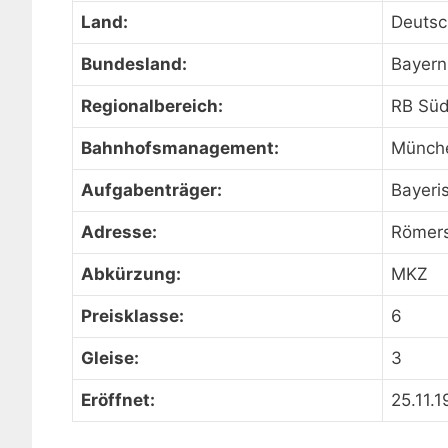
Land:
Deutsc
Bundesland:
Bayern
Regionalbereich:
RB Sü
Bahnhofsmanagement:
Münch
Aufgabenträger:
Bayeri
Adresse:
Römers
Abkürzung:
MKZ
Preisklasse:
6
Gleise:
3
Eröffnet:
25.11.1