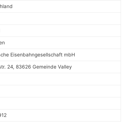
hland
d
en
sche Eisenbahngesellschaft mbH
tr. 24, 83626 Gemeinde Valley
912