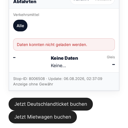
Abfahrten
Verkehrsmittel
Alle
Daten konnten nicht geladen werden.
–
Gleis
Keine Daten
–
Keine
Verbindungen
im aktuellen
Stop-ID: 8006508 · Update: 06.08.2026, 02:37:09
Feed.
Anzeige ohne Gewähr
Jetzt Deutschlandticket buchen
Jetzt Mietwagen buchen