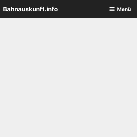
Zum
Bahnauskunft.info
Menü
Inhalt
springen