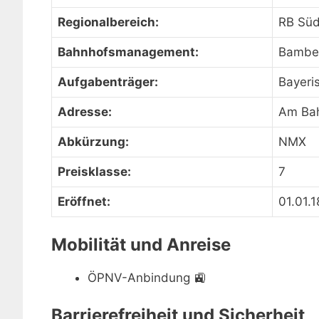
Regionalbereich:
RB Sü
Bahnhofsmanagement:
Bambe
Aufgabenträger:
Bayeri
Adresse:
Am Bah
Abkürzung:
NMX
Preisklasse:
7
Eröffnet:
01.01.
Mobilität und Anreise
ÖPNV-Anbindung
🚉
Barrierefreiheit und Sicherheit