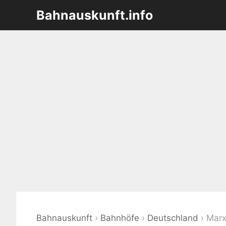
Zum
Bahnauskunft.info
Inhalt
springen
Bahnauskunft
›
Bahnhöfe
›
Deutschland
›
Marx