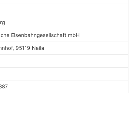
d
rg
sche Eisenbahngesellschaft mbH
nhof, 95119 Naila
1887