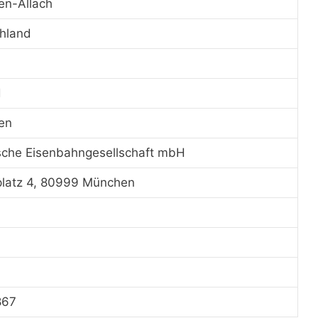
n-Allach
hland
d
en
sche Eisenbahngesellschaft mbH
platz 4, 80999 München
867