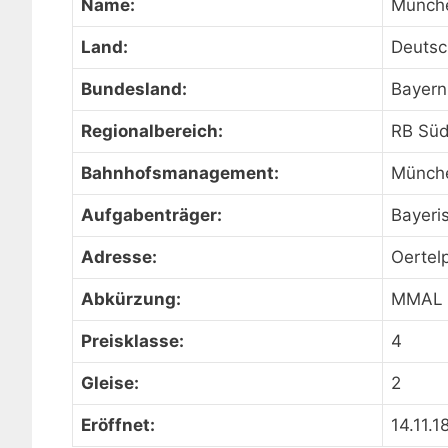
Name:
Münche
Land:
Deutsc
Bundesland:
Bayern
Regionalbereich:
RB Sü
Bahnhofsmanagement:
Münch
Aufgabenträger:
Bayeri
Adresse:
Oertel
Abkürzung:
MMAL
Preisklasse:
4
Gleise:
2
Eröffnet:
14.11.1