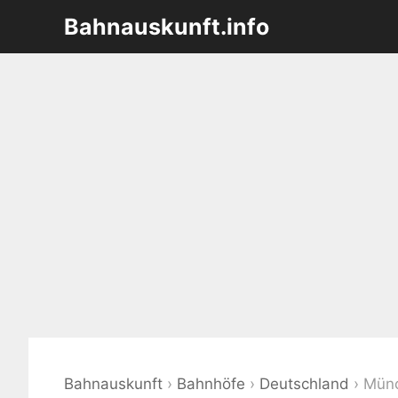
Zum
Bahnauskunft.info
Inhalt
springen
Bahnauskunft
›
Bahnhöfe
›
Deutschland
›
Münc