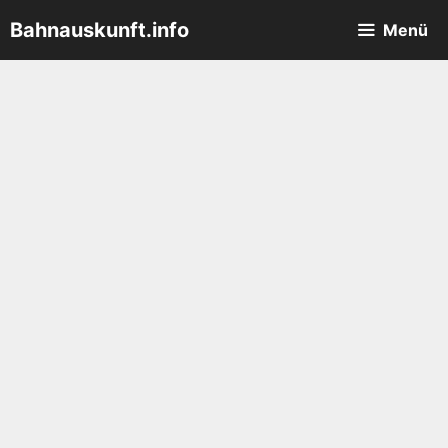
Zum
Bahnauskunft.info
Menü
Inhalt
springen