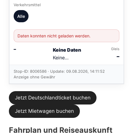
Verkehrsmittel
Alle
Daten konnten nicht geladen werden.
–
Gleis
Keine Daten
–
Keine
Verbindungen
im aktuellen
Stop-ID: 8006586 · Update: 09.08.2026, 14:11:52
Feed.
Anzeige ohne Gewähr
Jetzt Deutschlandticket buchen
Jetzt Mietwagen buchen
Fahrplan und Reiseauskunft