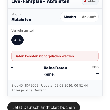
Live-Fahrplan –
Abfahrten
Fehler
Modus
Abfahrt
Ankunft
Abfahrten
Verkehrsmittel
Alle
Daten konnten nicht geladen werden.
–
Gleis
Keine Daten
–
Keine
Verbindungen
im aktuellen
Stop-ID: 8079069 · Update: 09.08.2026, 06:52:44
Feed.
Anzeige ohne Gewähr
Jetzt Deutschlandticket buchen