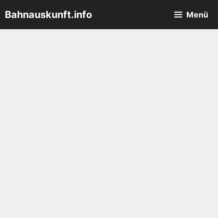
Zum
Bahnauskunft.info
Menü
Inhalt
springen