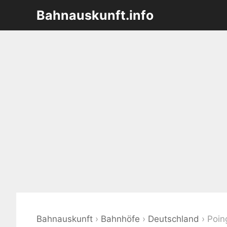
Zum
Bahnauskunft.info
Inhalt
springen
Bahnauskunft
›
Bahnhöfe
›
Deutschland
›
Poin