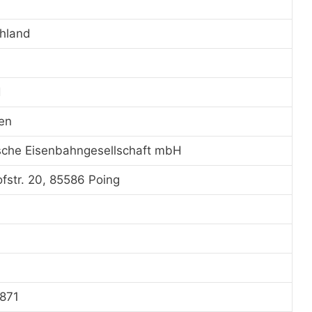
hland
d
en
sche Eisenbahngesellschaft mbH
fstr. 20, 85586 Poing
1871