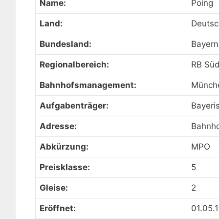
Name:
Poing
Land:
Deutsc
Bundesland:
Bayern
Regionalbereich:
RB Sü
Bahnhofsmanagement:
Münch
Aufgabenträger:
Bayeri
Adresse:
Bahnho
Abkürzung:
MPO
Preisklasse:
5
Gleise:
2
Eröffnet:
01.05.