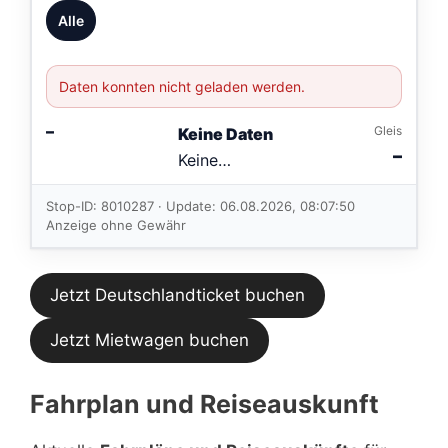
Alle
Daten konnten nicht geladen werden.
–
Gleis
Keine Daten
–
Keine
Verbindungen
im aktuellen
Stop-ID: 8010287 · Update: 06.08.2026, 08:07:50
Feed.
Anzeige ohne Gewähr
Jetzt Deutschlandticket buchen
Jetzt Mietwagen buchen
Fahrplan und Reiseauskunft