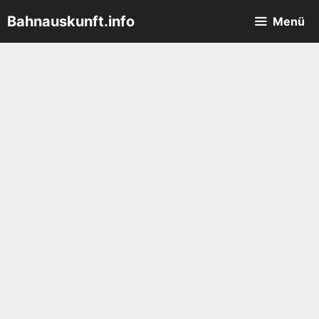
Zum
Bahnauskunft.info
Menü
Inhalt
springen