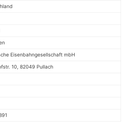
hland
d
en
sche Eisenbahngesellschaft mbH
fstr. 10, 82049 Pullach
1891