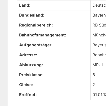
Land:
Deutsc
Bundesland:
Bayern
Regionalbereich:
RB Sü
Bahnhofsmanagement:
Münch
Aufgabenträger:
Bayeri
Adresse:
Bahnho
Abkürzung:
MPUL
Preisklasse:
6
Gleise:
2
Eröffnet:
01.01.