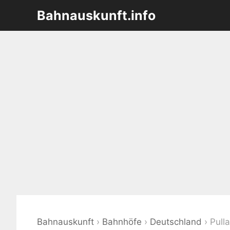
Zum
Bahnauskunft.info
Inhalt
springen
Bahnauskunft
›
Bahnhöfe
›
Deutschland
›
Pull