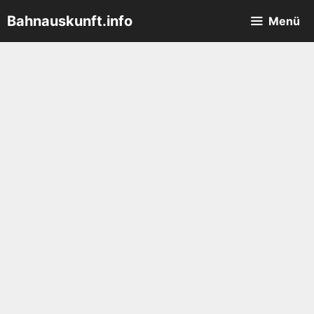
Zum
Bahnauskunft.info
Menü
Inhalt
springen