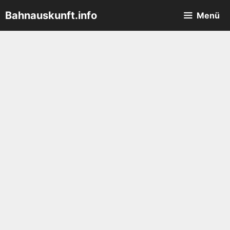
Zum
Bahnauskunft.info
Menü
Inhalt
springen